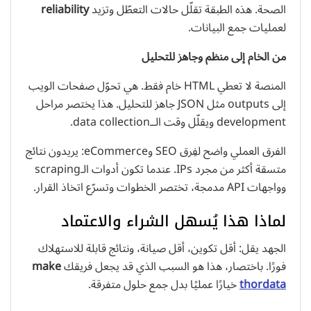
الصحة. هذه الطبقة تقلّل حالات التعطّل وتزيد
reliability
لعمليات جمع البيانات.
من الخام إلى منظم وجاهز للتحليل
المنصة لا تعطي HTML خام فقط. هي تحوّل صفحات الويب
إلى outputs مثل JSON جاهز للتحليل. هذا يختصر مراحل
development ويقلّل وقت الــdata collection.
الفرق العملي واضح لفِرق SEO وeCommerce: يريدون نتائج
متسقة أكثر من مجرد IPs. عندما تكون أدوات الـscraping
وواجهات API مدمجة، تختصر الخطوات وتسرّع اتخاذ القرار.
لماذا هذا يُسهل الشراء والاعتماد
الجهد يقل: أقل تكوين، أقل صيانة، ونتائج قابلة للاستهلاك
فورًا. باختصار، هذا هو السبب الذي قد يجعل فريقك
make
thordata
خيارًا عمليًا بدل جمع حلول متفرقة.