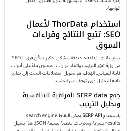
إدارة جلسات proxies، وسهولة تدوير العناوين داخل
الواجهة.
استخدام ThorData لأعمال
SEO: تتبع النتائج وقراءات
السوق
جمع بيانات الـsearch بدقة وبشكل متكرر يمكّن فرق الـSEO
من رؤية تغيّر الترتيب واتخاذ قرارات المحتوى بناءً على أدوات
قابلة للقياس.
الهدف
هو تحويل استعلامات البحث إلى تقارير
قابلة للتحليل دون توقف في الجلب.
جمع SERP data للمراقبة التنافسية
وتحليل الترتيب
باستخدام
SERP API
يمكن التقاط search engine
results بسرعة ومخرجات منظمة بصيغة JSON. هذا يسهل
إدخال النتائج في لوحات بيانات وتحليل الترتب والمنافسة.