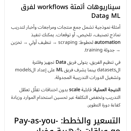
سيناريوهات أتمتة workflows لفرق
ML وData
أمثلة نموذجية تشمل جمع منتجات ومراجعات وأخبار لتدريب
نماذج تصنيف، تلخيص، أو توقعات. يمكنك تنفيذ
automation
لخطوط: scraping → تنظيف أولي → تخزين
→ جدولة training.
في تنظيم الفريق، يتولى فريق
Data
تجهيز وفلترة
الdatasets بينما يشرف فريق
ML
على إعداد الmodels
وتشغيل الدورات التدريبية المجدولة.
النتيجة العملية:
قابلية
scale
بدون اختناقات تقلّل تعطّل
التدريب وتخفض التكلفة عبر تحسين استخدام الموارد وزيادة
كفاءة دورة التطوير.
التسعير والخطط: Pay-as-you-