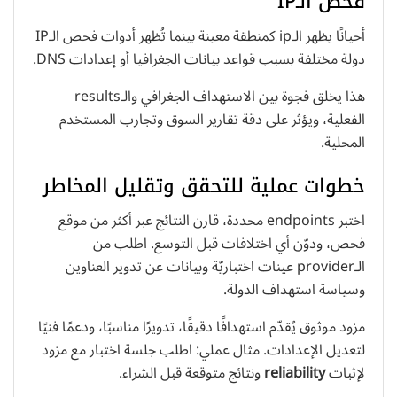
فحص الـIP
أحيانًا يظهر الـip كمنطقة معينة بينما تُظهر أدوات فحص الـIP
دولة مختلفة بسبب قواعد بيانات الجغرافيا أو إعدادات DNS.
هذا يخلق فجوة بين الاستهداف الجغرافي والـresults
الفعلية، ويؤثر على دقة تقارير السوق وتجارب المستخدم
المحلية.
خطوات عملية للتحقق وتقليل المخاطر
اختبر endpoints محددة، قارن النتائج عبر أكثر من موقع
فحص، ودوّن أي اختلافات قبل التوسع. اطلب من
الـprovider عينات اختباريّة وبيانات عن تدوير العناوين
وسياسة استهداف الدولة.
مزود موثوق يُقدّم استهدافًا دقيقًا، تدويرًا مناسبًا، ودعمًا فنيًا
لتعديل الإعدادات. مثال عملي: اطلب جلسة اختبار مع مزود
لإثبات
reliability
ونتائج متوقعة قبل الشراء.