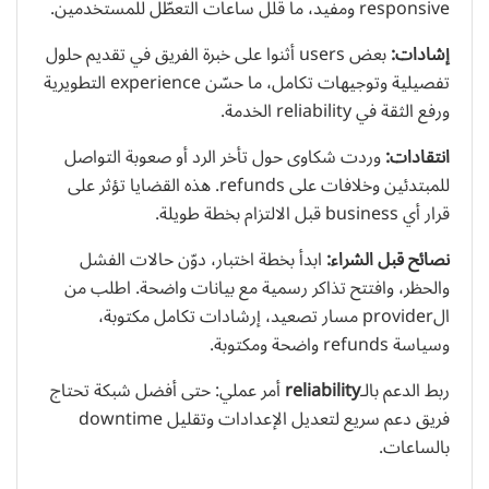
responsive ومفيد، ما قلل ساعات التعطّل للمستخدمين.
إشادات:
بعض users أثنوا على خبرة الفريق في تقديم حلول
تفصيلية وتوجيهات تكامل، ما حسّن experience التطويرية
ورفع الثقة في reliability الخدمة.
انتقادات:
وردت شكاوى حول تأخر الرد أو صعوبة التواصل
للمبتدئين وخلافات على refunds. هذه القضايا تؤثر على
قرار أي business قبل الالتزام بخطة طويلة.
نصائح قبل الشراء:
ابدأ بخطة اختبار، دوّن حالات الفشل
والحظر، وافتتح تذاكر رسمية مع بيانات واضحة. اطلب من
الprovider مسار تصعيد، إرشادات تكامل مكتوبة،
وسياسة refunds واضحة ومكتوبة.
ربط الدعم بالـ
reliability
أمر عملي: حتى أفضل شبكة تحتاج
فريق دعم سريع لتعديل الإعدادات وتقليل downtime
بالساعات.