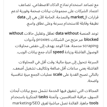
مع تصاعد استخدام نماذج الذكاء الاصطناعي، تضاعف
اعتماد الشركات على مجموعات بيانات ضخمة وفورية لدعم
قرارات ال
market
والنمذجة. الحاجة الآن هي إلى
data
نظيفة وقابلة للاستخدام بسرعة وعلى نطاق واسع.
توعد المنصة
data without
تعطّل وتقليل حالات
without
blocked
عبر مزيج من الشبكات proxies وأدوات
scraping مدمجة. هذا الوعد يهدف إلى خفض محاولات
الوصول الفاشلة وزيادة
speed
أثناء جمع بيانات الويب.
السرعة تتحول إلى ميزة مالية: وقت أقل في المحاولات
الفاشلة يعني ساعات أقل ضائعة وتكاليف تشغيل أضعف.
بالتالي تصبح القدرة على
scale
عمليات الجمع ميزة تنافسية
واضحة.
المجالات التي تتفوق فيها الخدمة تشمل جمع بيانات أبحاث
السوق، مراقبة المنافسين، وأتمتة
tasks
المتكررة باستخدام
tools
جاهزة. الفائدة تصل مباشرة لفرق marketing/SEO