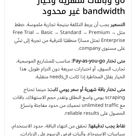
go وباقات شهرية وخيار
bandwidth غير محدود
التسعير
يجب أن يربط التكلفة بنتيجة تجارية ملموسة. خطط
مثل Free Trial → Basic → Standard → Premium →
Enterprise تمثل مسارًا منطقيًا للترقية من تجربة إلى تبنّي
على مستوى company.
متى تختار Pay-as-you-go:
مناسب للمشاريع الموسمية،
تجارب السوق، أو اختبارات سريعة دون التزام طويل. هذا
الخيار يقلل المخاطرة إذا كانت الneeds متقلبة.
متى تختار باقة شهرية أو سعر يومي ثابت:
حينما تحتاج
scraping يومي واسع النطاق وتقدر حجم الاستهلاك. باقات
مع unlimited traffic تحميك من حدود مفاجئة وتسرّع
الحصول على reliable results.
نقاط يجب تدقيقها:
تحقق من انتهاء الباقة، حدود الاستخدام،
سياسات الاسترجاع، وآليات فرض الرسوم على الزيادات.