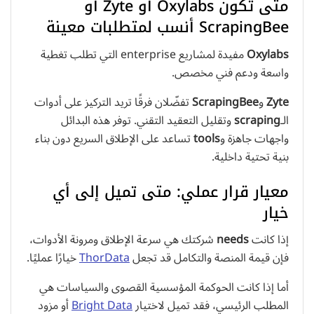
متى تكون Oxylabs أو Zyte أو
ScrapingBee أنسب لمتطلبات معينة
Oxylabs
مفيدة لمشاريع enterprise التي تطلب تغطية
واسعة ودعم فني مخصص.
Zyte
و
ScrapingBee
تفضّلان فرقًا تريد التركيز على أدوات
الـ
scraping
وتقليل التعقيد التقني. توفر هذه البدائل
واجهات جاهزة و
tools
تساعد على الإطلاق السريع دون بناء
بنية تحتية داخلية.
معيار قرار عملي: متى تميل إلى أي
خيار
إذا كانت
needs
شركتك هي سرعة الإطلاق ومرونة الأدوات،
فإن قيمة المنصة والتكامل قد تجعل
ThorData
خيارًا عمليًا.
أما إذا كانت الحوكمة المؤسسية القصوى والسياسات هي
المطلب الرئيسي، فقد تميل لاختيار
Bright Data
أو مزود