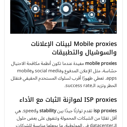
Mobile proxies لبيئات الإعلانات
والسوشيال والتطبيقات
mobile proxies
مفيدة عندما تكون أنظمة مكافحة الاحتيال
حسّاسة، مثل الإعلان المدفوع وsocial media وmobile
apps. تعطي ظهورًا أقرب لسلوك المستخدم الحقيقي فتقلل
الحظر وتزيد الـsuccess rate.
ISP proxies لموازنة الثبات مع الأداء
isp proxies
تقدم توازنًا جيدًا بين
stability
و
speed
. هي
أقل تقلبًا من الشبكات المحمولة وتتفوق على بعض حلول
الـdatacenter في الموثوقية، ما يجعلها مناسبة للشركات