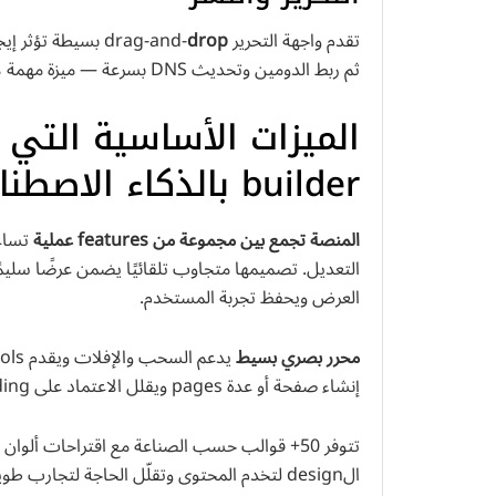
تقدم واجهة التحرير drag-and-
drop
بسيطة تؤثر إيجا
ثم ربط الدومين وتحديث DNS بسرعة — ميزة مهمة لإطلاق حملة فورية أو trial عملي.
builder بالذكاء الاصطناعي
المنصة تجمع بين مجموعة من features عملية
التعديل. تصميمها متجاوب تلقائيًا يضمن عرضًا سليمً
العرض ويحفظ تجربة المستخدم.
محرر بصري بسيط
إنشاء صفحة أو عدة pages ويقلل الاعتماد على coding للمهمات الشائعة.
تتوفر 50+ قوالب حسب الصناعة مع اقتراحات أل
الdesign لتخدم المحتوى وتقلّل الحاجة لتجارب طويلة في التعديل.