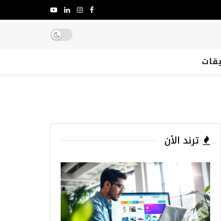
يقات
ترند الٱن