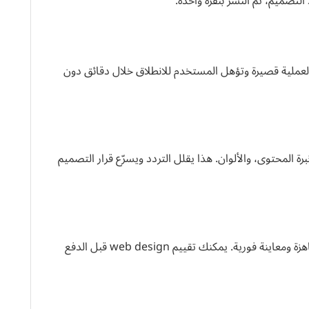
التصميم، ثم النشر بنقرة واحدة.
اية تتم عبر البريد الإلكتروني أو تسجيل Google. العملية قصيرة وتؤهل المستخدم للانطلاق خلال دقائق دون
ة المحتوى، والألوان. هذا يقلل التردد ويسرّع قرار التصميم
بعد الإجابة يُولّد الموقع تلقائيًا مع صفحات وأقسام جاهزة ومعاينة فورية. يمكنك تقييم web design قبل الدفع