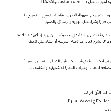
كز على اختبار المنتج: إنشاء site فعلي، جودة التصميم، سهولة التحرير، وقابلية التوسع. سنوضح ما
قرارًا بشريًا مثل الهوية والرسائل والصور.
القيمة الأساسية واضحة: توفير الوقت وتقليل التكلفة مقارنة بالتطوير التقليدي، خصوصًا لمن يريد إطلاق website
بسرعة. سنقارن أيضًا مع منصات مثل WordPress وB12 لشرح لماذا قد تحتاج للترقية أو البقاء على الخطة
صة خلال دقائق قبل اتخاذ قرار الشراء. سنقيس السرعة،
والتكاملات.
ك الآن أم لا.
ما يحتاج تخصيصًا بشريًا.
دي.