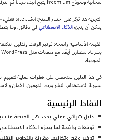
سحابية ونموذج freemium يتيح البدء مجانًا ثم الترقية لميزات مثل custom domain وTLS/SSL.
التجربة هنا تر
يمكن أن ينجزه
الذكاء الاصطناعي
في دقائق، وما يتطلب 
المجانية.
في هذا الدليل ستحصل على خطوات عملية لتقييم المن
سهولة الاستخدام، النشر وربط الدومين، الأمان والاستضافة cloud، وميزات التجارة الإلكترونية 
النقاط الرئيسية
دليل شرائي عملي يحدد هل المنصة مناسبة ل
توقعات واضحة لما ينجزه الذكاء الاصطناعي و
توفير وقت وتكاليف مقارنة بالتطوير التقلي