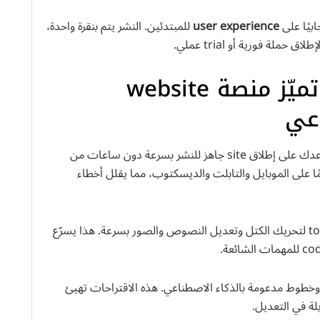
بيًا على
user experience
للمبتدئين. النشر يتم بنقرة واحدة،
الميزات الأساسية التي تميّز منصة website
تساعدك على إطلاق site جاهز للنشر بسرعة دون ساعات من
ا على الموبايل والتابلت والديسكتوب، مما يقلل أخطاء
يدعم السحب والإفلات ويقدم tools لتحريك الكتل وتعديل النصوص والصور بسرعة. هذا يسرّع
وان وخطوط مدعومة بالذكاء الاصطناعي. هذه الاقتراحات تهيئ